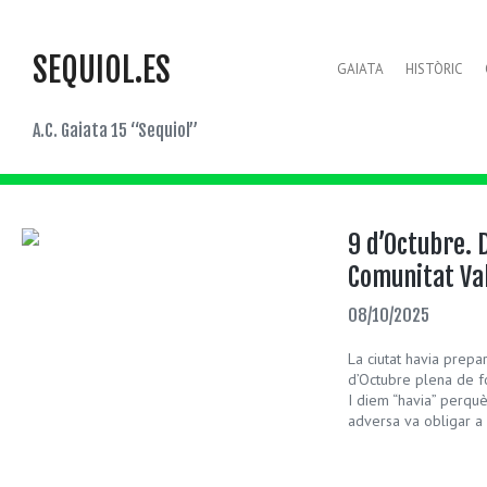
SEQUIOL.ES
GAIATA
HISTÒRIC
A.C. Gaiata 15 “Sequiol”
9 d’Octubre. D
Comunitat Va
08/10/2025
La ciutat havia prepa
d’Octubre plena de foc
I diem “havia” perqu
adversa va obligar a 