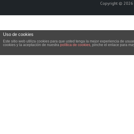
Copyright © 202
Uso de cookies
Este sitio web utiliza cookies para que usted tenga la mejor experiencia de us
cookies y la aceptación de nuestra
política de cookies
, pinche el enlace para ma