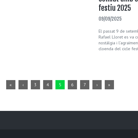
festiu 2025
09/09/2025
El passat 9 de setem
Rafael Lloret es va c
nostàlgia i l’agraïmen
cloenda del cicle fes
«
‹
3
4
5
6
7
›
»