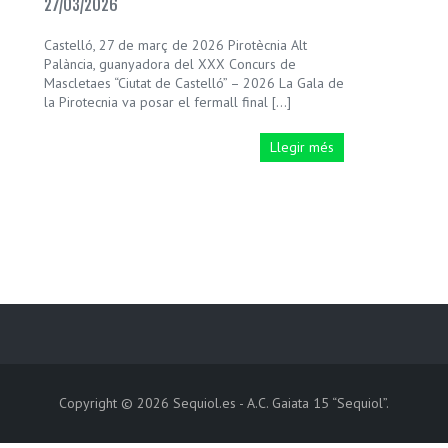
27/03/2026
Castelló, 27 de març de 2026 Pirotècnia Alt
Palància, guanyadora del XXX Concurs de
Mascletaes “Ciutat de Castelló” – 2026 La Gala de
la Pirotecnia va posar el fermall final […]
Llegir més
Copyright © 2026
Sequiol.es
- A.C. Gaiata 15 “Sequiol”.