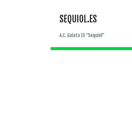
SEQUIOL.ES
A.C. Gaiata 15 “Sequiol”