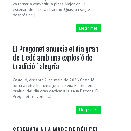
va tornar a convertir la plaça Major en un
escenari de música i tradició. Quasi un segle
després de […]
Llegir més
El Pregonet anuncia el dia gran
de Lledó amb una explosió de
tradició i alegria
Castelló, dissabte 2 de maig de 2026 Castelló
tornà a retre homenatge a la seua Mareta en el
preludi del dia gran dedicat a la seua Patrona. El
Pregonet convertí […]
Llegir més
SERENATA A LA MARE DE DÉU DEL